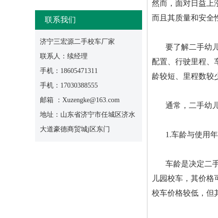
然而，面对日益上
而且其质量和安全
联系我们
济宁三宏源二手校车厂家
要了解二手幼
联系人：续经理
配置、行驶里程、
手机：18605471311
龄较短、里程数较
手机：17030388555
邮箱 ：Xuzengke@163.com
通常，二手幼儿
地址：山东省济宁市任城区济水
大道豪德商贸城j区东门
1.车龄与使用
车龄是决定二
儿园校车，其价格可
校车价格较低，但